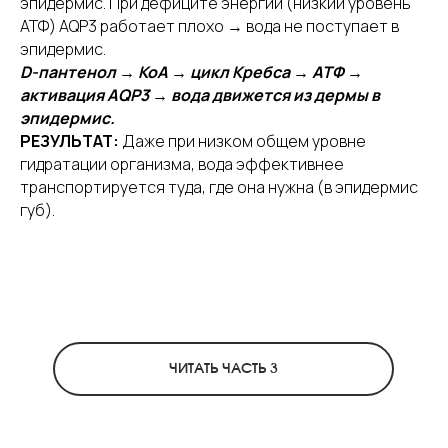
эпидермис. При дефиците энергии (низкий уровень
ВАЖНОЕ
АТФ) AQP3 работает плохо → вода не поступает в
эпидермис.
ДОГОВОР ОФЕРТЫ
D-пантенол → КоА → цикл Кребса → АТФ →
ПОЛИТИКА КОНФИДЕНЦИАЛЬНОСТИ
активация AQP3 → вода движется из дермы в
Согласие на обработку
эпидермис.
персональных данных
РЕЗУЛЬТАТ:
Даже при низком общем уровне
гидратации организма, вода эффективнее
Доставка и Возврат
транспортируется туда, где она нужна (в эпидермис
Об оплате
губ).
КОНТАКТЫ
+7 (963) 537-88-94
polina.sonntag@my.com
ЧИТАТЬ ЧАСТЬ 3