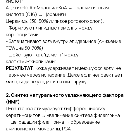
кислот:
Ацетил-КоА + Малонил-КоА → Пальмитиновая
кислота (C16) → Церамиды
Церамиды (30-50% липидов рогового слоя):
- Формируют липидные ламеллы между
корнеоцитами
- Запечатывают воду внутри эпидермиса (снижение
TEWL на 50-70%)
- Действуют как “цемент” между
клетками-“кирпичами”
РЕЗУЛЬТАТ:
Кожа удерживает имеющуюся воду, не
теряя её через испарение. Даже если человек пьёт
мало, вода не уходит из кожи наружу.
2. Синтез натурального увлажняющего фактора
(NMF)
D-пантенол стимулирует дифференцировку
кератиноцитов → увеличение синтеза филаггрина
→ деградация филаггрина → образование
аминокислот, мочевины, PCA