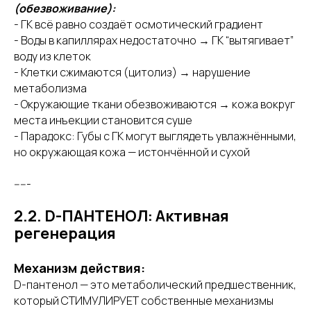
(обезвоживание):
- ГК всё равно создаёт осмотический градиент
- Воды в капиллярах недостаточно → ГК “вытягивает”
воду из клеток
- Клетки сжимаются (цитолиз) → нарушение
метаболизма
- Окружающие ткани обезвоживаются → кожа вокруг
места инъекции становится суше
- Парадокс: Губы с ГК могут выглядеть увлажнёнными,
но окружающая кожа — истончённой и сухой
-----
2.2. D-ПАНТЕНОЛ: Активная
регенерация
Механизм действия:
D-пантенол — это метаболический предшественник,
который СТИМУЛИРУЕТ собственные механизмы