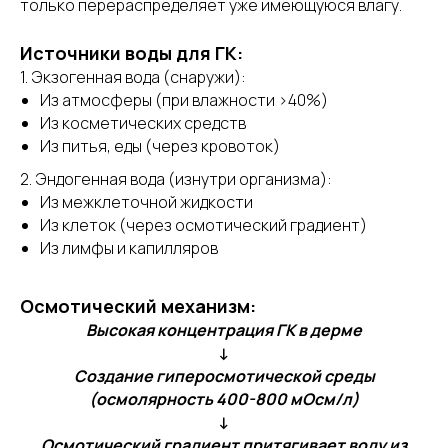
только перераспределяет уже имеющуюся влагу.
Источники воды для ГК:
1. Экзогенная вода (снаружи):
Из атмосферы (при влажности >40%)
Из косметических средств
Из питья, еды (через кровоток)
2. Эндогенная вода (изнутри организма):
Из межклеточной жидкости
Из клеток (через осмотический градиент)
Из лимфы и капилляров
Осмотический механизм:
Высокая концентрация ГК в дерме
↓
Создание гиперосмотической среды
(осмолярность 400-800 мОсм/л)
↓
Осмотический градиент притягивает воду из