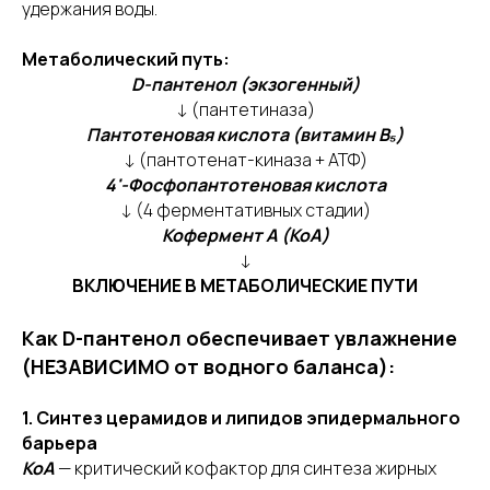
удержания воды.
Метаболический путь:
D-пантенол (экзогенный)
↓ (пантетиназа)
Пантотеновая кислота (витамин B₅)
↓ (пантотенат-киназа + АТФ)
4'-Фосфопантотеновая кислота
↓ (4 ферментативных стадии)
Кофермент А (КоА)
↓
ВКЛЮЧЕНИЕ В МЕТАБОЛИЧЕСКИЕ ПУТИ
Как D-пантенол обеспечивает увлажнение
(НЕЗАВИСИМО от водного баланса):
1. Синтез церамидов и липидов эпидермального
барьера
КоА
— критический кофактор для синтеза жирных