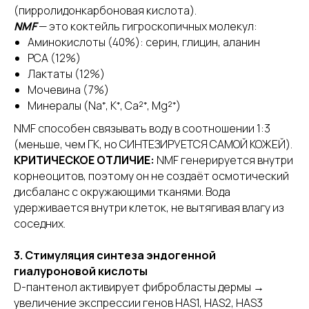
(пирролидонкарбоновая кислота).
NMF
— это коктейль гигроскопичных молекул:
Аминокислоты (40%): серин, глицин, аланин
PCA (12%)
Лактаты (12%)
Мочевина (7%)
Минералы (Na⁺, K⁺, Ca²⁺, Mg²⁺)
NMF способен связывать воду в соотношении 1:3
(меньше, чем ГК, но СИНТЕЗИРУЕТСЯ САМОЙ КОЖЕЙ).
КРИТИЧЕСКОЕ ОТЛИЧИЕ:
NMF генерируется внутри
корнеоцитов, поэтому он не создаёт осмотический
дисбаланс с окружающими тканями. Вода
удерживается внутри клеток, не вытягивая влагу из
соседних.
3. Стимуляция синтеза эндогенной
гиалуроновой кислоты
D-пантенол активирует фибробласты дермы →
увеличение экспрессии генов HAS1, HAS2, HAS3