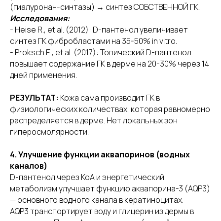
(гиалуронан-синтазы) → синтез СОБСТВЕННОЙ ГК.
Исследования:
- Heise R., et al. (2012): D-пантенол увеличивает
синтез ГК фибробластами на 35-50% in vitro.
Каталог
ИГ
- Proksch E., et al. (2017): Топический D-пантенол
О нас
Facebook
повышает содержание ГК в дерме на 20-30% через 14
Отзывы
Telegram
дней применения.
Партнеры
Курсы по PMU
РЕЗУЛЬТАТ:
Кожа сама производит ГК в
физиологических количествах, которая равномерно
распределяется в дерме. Нет локальных зон
О КОМПАНИИ
гиперосмолярности.
ИП Староверова Полина Владимировна
4. Улучшение функции аквапоринов (водных
ИНН 222506554541
каналов)
D-пантенол через КоА и энергетический
ОГРНИП 32122020025516
метаболизм улучшает функцию аквапорина-3 (AQP3)
Адрес: 656045, Барнаул, ул.
— основного водного канала в кератиноцитах.
Гоголя д 94-33
AQP3 транспортирует воду и глицерин из дермы в